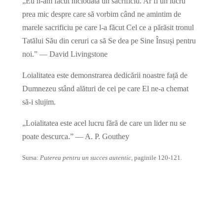
„Eu n-am făcut niciodată un sacrificiu. Ar fi un lucru
prea mic despre care să vorbim când ne amintim de
marele sacrificiu pe care l-a făcut Cel ce a părăsit tronul
Tatălui Său din ceruri ca să Se dea pe Sine Însuși pentru
noi.” — David Livingstone
Loialitatea este demonstrarea dedicării noastre față de
Dumnezeu stând alături de cei pe care El ne-a chemat
să-i slujim.
„Loialitatea este acel lucru fără de care un lider nu se
poate descurca.” — A. P. Gouthey
Sursa:
Puterea pentru un succes autentic
, paginile 120-121.