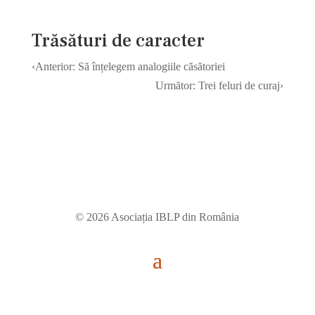
Trăsături de caracter
Post
‹
Anterior:
Să înțelegem analogiile căsătoriei
navigation
Următor:
Trei feluri de curaj
›
© 2026 Asociația IBLP din România