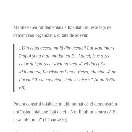
Share On Facebook
Share On X
Share On Telegram
Manifestarea fundamentală a loialității nu este față de
oameni sau organizații, ci față de adevăr.
„Din clipa aceea, mulți din ucenicii Lui s-au întors
înapoi și nu mai umblau cu El. Atunci, Isus a zis
celor doisprezece: «Voi nu vreți să vă duceți?»
«Doamne», I-a răspuns Simon Petru, «la cine să ne
ducem? Tu ai cuvintele vieții veșnice.»” (Ioan 6:66-
68)
Putem construi loialitate în alții numai când demonstrăm
noi înșine loialitate față de ei. „Noi Îl iubim pentru că El
ne-a iubit întâi” (1 Ioan 4:19).