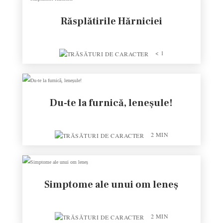
Răsplătirile Hărniciei
< 1
Du-te la furnică, leneșule!
2
MIN
Simptome ale unui om leneș
2
MIN