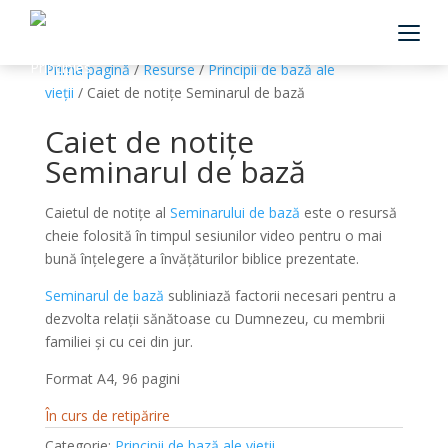
Prima pagină
/
Resurse
/
Principii de bază ale
vieții
/ Caiet de notițe Seminarul de bază
Caiet de notițe
Seminarul de bază
Caietul de notițe al
Seminarului de bază
este o resursă
cheie folosită în timpul sesiunilor video pentru o mai
bună înțelegere a învățăturilor biblice prezentate.
Seminarul de bază
subliniază factorii necesari pentru a
dezvolta relații sănătoase cu Dumnezeu, cu membrii
familiei și cu cei din jur.
Format A4, 96 pagini
În curs de retipărire
Categorie:
Principii de bază ale vieții