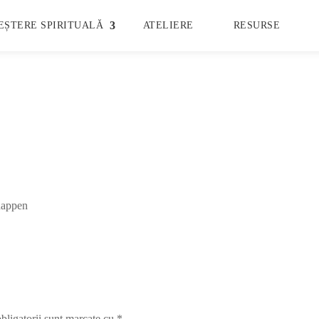
EȘTERE SPIRITUALĂ
ATELIERE
RESURSE
happen
bligatorii sunt marcate cu
*