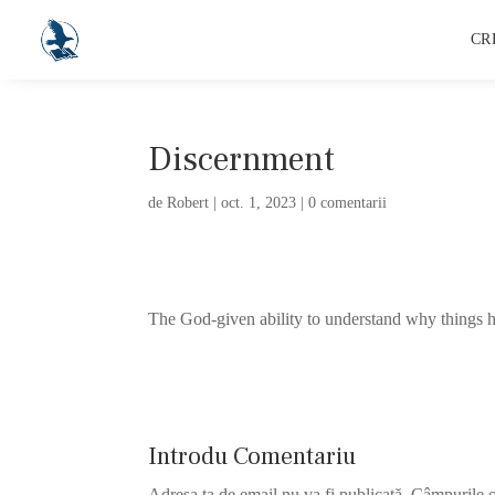
CR
Discernment
de
Robert
|
oct. 1, 2023
|
0 comentarii
The God-given ability to understand why things 
Introdu Comentariu
Adresa ta de email nu va fi publicată.
Câmpurile o